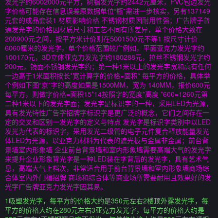
发光字约6002000元平方，树脂发光字约2442元厘米，PVC包边发光
字价格可能存在信息误差原数据单位“瓶”需进一步核实，另有137149
元套的成品套装1 材质影响价格 不锈钢材质因耐用性强；广告牌子普
通发光字的价格因材质尺寸和工艺不同有所差异，单个价格大致在
200900元之间，按平方米计价则在5001500元不等1 按尺寸计价
6060厘米的发光字，单个价格范围较广例如，平面亚克力发光字约
100170元，3D立体亚克力发光字约180288元，拉丝不锈钢发光字约
200元，镜面不锈钢发光字约；第一种1米以上的发光字宽和高有任何
一边高于1米面积按长*宽计算字的价格=面积* 每平方的价格，具体举
个例如下图“京”字的高度如果是1500MM，宽为 140MM，报价600元
每平方，则做字价格=面积15*14按照字的宽度*高度 *600=1260元第
二种1米以下的发光字面；发光字是标识字的一种，采用LED为光源，
具有发光特性广告字招牌字标识字是更广泛的概念，它们之间存在一
定的交叉和区别一发光字的定义与特点 发光字是标识字类别中以LED
发光为代表的标识字，采用发光二级管的电子元件复合释放能量发光
体LED为光源，以亚克力材料为代表的遮光板与金属非金属；前台背
景墙室内形象墙 企业前台背景墙和室内形象墙需要高端大气的发光字
来提升企业形象背光字是一种LED装在字背后的发光字，具有艺术气
息，高端大气上档次，非常适合用于前台背景墙和室内形象墙商场综
合体室内外门楣招牌 商场和综合体等商业场所需要耐用且效果好的发
光字广告牌亚克力发光字因其易。
1吸塑发光字，每平方的价格大约是350元左右2楼顶外露发光字，每
平方的价格大约在280元左右3亚克力发光字，每平方的价格大约是