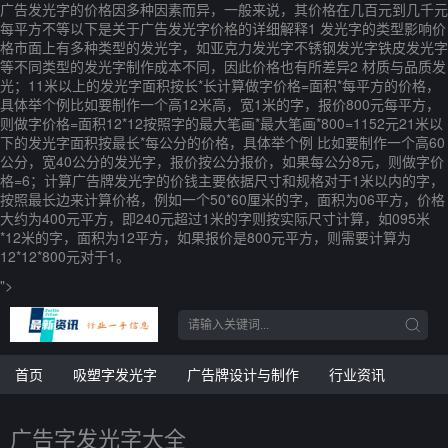
广告发光字的价格因多种因素而异，一般来说，其价格在几百元到几千元
每平方不等以下是关于广告发光字价格的详细解释1 发光字的类型影响价
格市面上有多种类型的发光字，如亚克力发光字不锈钢发光字铁皮发光字
等不同类型的发光字制作成本不同，因此价格也有所差异2 材质与品质发
光；11米以上的发光字面积按长*长计算做字价格=面积*每平方的价格，
具体举个例比如要制作一个高12米高，宽1米的字，报价800元每平方，
则做字价格=面积12*12按照字的最大笔画*最大笔画*800=1152元21米以
下的发光字面积按最长*每公分的价格，具体举个例 比如要制作一个高60
公分，宽40公分的发光字，报价按公分报价，如果每公分8元，则做字价
格=6；计算广告牌发光字的价钱主要依据尺寸和规格对于1米以内的字，
按照最长边来计算价格，例如一个50*60厘米的字，面积为06平方，价格
大约为400元平方，即240元超过1米的字则按实际尺寸计算，如095米
*12米的字，面积为12平方，如果报价是800元平方，则需要计算为
12*12*800元对于1。
">
首页
吸塑字发光字
广告牌设计与制作
行业资讯
广告字发光字大全