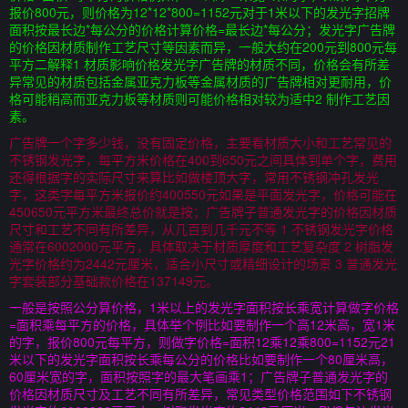
报价800元，则价格为12*12*800=1152元对于1米以下的发光字招牌
面积按最长边*每公分的价格计算价格=最长边*每公分；发光字广告牌
的价格因材质制作工艺尺寸等因素而异，一般大约在200元到800元每
平方二解释1 材质影响价格发光字广告牌的材质不同，价格会有所差
异常见的材质包括金属亚克力板等金属材质的广告牌相对更耐用，价
格可能稍高而亚克力板等材质则可能价格相对较为适中2 制作工艺因
素。
广告牌一个字多少钱，没有固定价格，主要看材质大小和工艺常见的
不锈钢发光字，每平方米价格在400到650元之间具体到单个字，费用
还得根据字的实际尺寸来算比如做楼顶大字，常用不锈钢冲孔发光
字，这类字每平方米报价约400550元如果是平面发光字，价格可能在
450650元平方米最终总价就是按；广告牌子普通发光字的价格因材质
尺寸和工艺不同有所差异，从几百到几千元不等 1 不锈钢发光字价格
通常在6002000元平方，具体取决于材质厚度和工艺复杂度 2 树脂发
光字价格约为2442元厘米，适合小尺寸或精细设计的场景 3 普通发光
字套装部分基础款价格在137149元。
一般是按照公分算价格，1米以上的发光字面积按长乘宽计算做字价格
=面积乘每平方的价格，具体举个例比如要制作一个高12米高，宽1米
的字，报价800元每平方，则做字价格=面积12乘12乘800=1152元21
米以下的发光字面积按长乘每公分的价格比如要制作一个80厘米高，
60厘米宽的字，面积按照字的最大笔画乘1；广告牌子普通发光字的
价格因材质尺寸及工艺不同有所差异，常见类型价格范围如下不锈钢