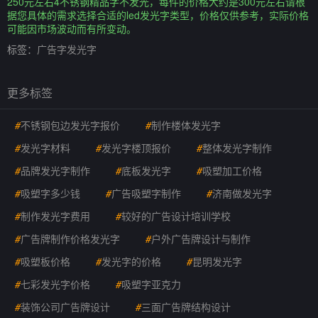
250元左右4不锈钢精品字不发光，每件的价格大约是300元左右请根
据您具体的需求选择合适的led发光字类型，价格仅供参考，实际价格
可能因市场波动而有所变动。
标签：
广告字发光字
更多标签
#
不锈钢包边发光字报价
#
制作楼体发光字
#
发光字材料
#
发光字楼顶报价
#
整体发光字制作
#
品牌发光字制作
#
底板发光字
#
吸塑加工价格
#
吸塑字多少钱
#
广告吸塑字制作
#
济南做发光字
#
制作发光字费用
#
较好的广告设计培训学校
#
广告牌制作价格发光字
#
户外广告牌设计与制作
#
吸塑板价格
#
发光字的价格
#
昆明发光字
#
七彩发光字价格
#
吸塑字亚克力
#
装饰公司广告牌设计
#
三面广告牌结构设计