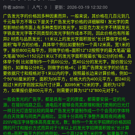
作者:admin
人气：0
更新：2026-03-19 12:32:00
广告发光字的价格因多种因素而异，一般来说，其价格在几百元到几
千元每平方不等以下是关于广告发光字价格的详细解释1 发光字的类
型影响价格市面上有多种类型的发光字，如亚克力发光字不锈钢发光
字铁皮发光字等不同类型的发光字制作成本不同，因此价格也有所差
异2 材质与品质发光；11米以上的发光字面积按长*长计算做字价格=
面积*每平方的价格，具体举个例比如要制作一个高12米高，宽1米的
字，报价800元每平方，则做字价格=面积12*12按照字的最大笔画*最
大笔画*800=1152元21米以下的发光字面积按最长*每公分的价格，具
体举个例 比如要制作一个高60公分，宽40公分的发光字，报价按公分
报价，如果每公分8元，则做字价格=6；计算广告牌发光字的价钱主
要依据尺寸和规格对于1米以内的字，按照最长边来计算价格，例如一
个50*60厘米的字，面积为06平方，价格大约为400元平方，即240元
超过1米的字则按实际尺寸计算，如095米*12米的字，面积为12平
方，如果报价是800元平方，则需要计算为12*12*800元对于1。
一般会发光的广告字，都是具有一定的厚度，都需要安装一定的光
源，在接好线路之后，通电后才能够会亮其原理和我们使用的日光灯
一样日光灯造型比较的简单广告发光字是制作成一个个会亮的字体特
点白天效果与同类产品相比，显得十分高档干净整齐美观夜间通电
220V电压字体整体高亮度发光，数；制作一个发光字招牌的价格因招
牌的尺寸和报价方式而异对于1米以上的发光字招牌面积按长*长计算
价格=面积*每平方的价格例如，一个高12米宽1米的字，如果每平方