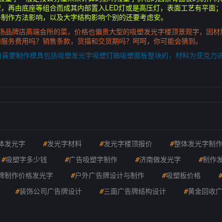
，再由底座等组合而成其内部置入LED灯或是高压灯，表面工艺有平面
多制作方法影响，以及大字结构影响个别的还要考虑安。
商场品牌店高端会所的菜，价格也偏贵大型的吸塑发光字楼顶景观字，因材
和服务费用吗？销售条款，货描和交货期吗？呵呵，你可能会猜到。
且需要制作模具包括吸塑发光字吸塑灯箱吸塑面板整块的，材料为亚克力
体发光字
#
发光字材料
#
发光字楼顶报价
#
整体发光字制
#
吸塑字多少钱
#
广告吸塑字制作
#
济南做发光字
#
制作
牌制作价格发光字
#
户外广告牌设计与制作
#
吸塑板价格
#
装饰公司广告牌设计
#
三面广告牌结构设计
#
黄金回收