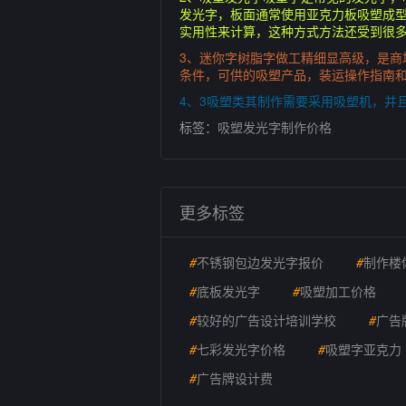
发光字，板面通常使用亚克力板吸塑成型
实用性来计算，这种方式方法还受到很
3、迷你字树脂字做工精细显高级，是
条件，可供的吸塑产品，装运操作指南
4、3吸塑类其制作需要采用吸塑机，并
标签：
吸塑发光字制作价格
更多标签
#
不锈钢包边发光字报价
#
制作楼
#
底板发光字
#
吸塑加工价格
#
较好的广告设计培训学校
#
广告
#
七彩发光字价格
#
吸塑字亚克力
#
广告牌设计费