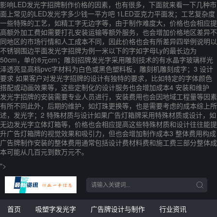
影响LED发光字招牌制作价格的因素，也有很多，下面就来看一下几种市
面上常见的LED发光字多少钱一平方吧 1LED亚克力平面发；工艺复杂度
一些特殊的工艺，如精工字无边字等，由于制作难度大，价格也会相应提
高额外加工费如需要打孔安装运输等额外服务，也会增加价格地区差异不
同地区的市场行情和人工成本不同，因此价格也会有所差异四举例说明以
不锈钢围边平面发光字招牌为例一米以下的字如字母Ly的最长边为
50cm，单价8元cm；雕刻招牌发光字采用雕刻技术的有水晶字玻璃样光
泽透亮显高档pvc字材料为白色或黑色塑料板，雕刻机雕刻成字；3 设计
要求 如果客户对发光字招牌的设计有独特的要求，比如特定的字体颜色
搭配或动画效果等，这些定制化的设计服务也会增加成本4 安装和维护
发光字招牌的安装需要专业人员进行，安装费用也会因地域工程量等因素
有所不同此外，后期的维护，如灯珠更换等，也是需要考虑的成本综上所
述，发光字；2 特殊材质与设计如果广告灯箱牌采用特殊材质或设计，如
无边发光字立体灯箱等，价格也会相应提高这些特殊材质和设计往往能提
升广告灯箱牌的视觉效果和吸引力，但也会增加制作成本3 整体费用构成
广告牌制作安装的整体费用通常包括设计费材料费和施工费三部分整体成
本可能从几百元到数万元不。
">
首页
吸塑字发光字
广告牌设计与制作
行业资讯