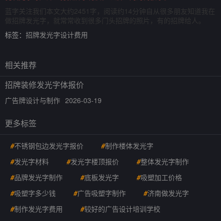
蓝字关注我们本文大约2451字，阅读约14分钟自从很多朋友知道我在
做招牌发光字，就常常收到很多门头招牌的照片，有的招牌给人。
标签：
招牌发光字设计费用
相关推荐
招牌装修发光字体报价
广告牌设计与制作
2026-03-19
更多标签
#
不锈钢包边发光字报价
#
制作楼体发光字
#
发光字材料
#
发光字楼顶报价
#
整体发光字制作
#
品牌发光字制作
#
底板发光字
#
吸塑加工价格
#
吸塑字多少钱
#
广告吸塑字制作
#
济南做发光字
#
制作发光字费用
#
较好的广告设计培训学校