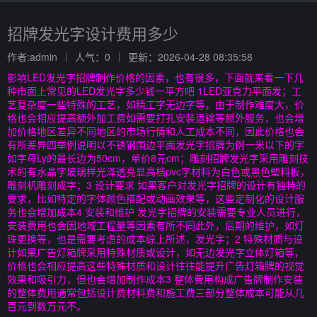
招牌发光字设计费用多少
作者:admin
人气：0
更新：2026-04-28 08:35:58
影响LED发光字招牌制作价格的因素，也有很多，下面就来看一下几
种市面上常见的LED发光字多少钱一平方吧 1LED亚克力平面发；工
艺复杂度一些特殊的工艺，如精工字无边字等，由于制作难度大，价
格也会相应提高额外加工费如需要打孔安装运输等额外服务，也会增
加价格地区差异不同地区的市场行情和人工成本不同，因此价格也会
有所差异四举例说明以不锈钢围边平面发光字招牌为例一米以下的字
如字母Ly的最长边为50cm，单价8元cm；雕刻招牌发光字采用雕刻技
术的有水晶字玻璃样光泽透亮显高档pvc字材料为白色或黑色塑料板，
雕刻机雕刻成字；3 设计要求 如果客户对发光字招牌的设计有独特的
要求，比如特定的字体颜色搭配或动画效果等，这些定制化的设计服
务也会增加成本4 安装和维护 发光字招牌的安装需要专业人员进行，
安装费用也会因地域工程量等因素有所不同此外，后期的维护，如灯
珠更换等，也是需要考虑的成本综上所述，发光字；2 特殊材质与设
计如果广告灯箱牌采用特殊材质或设计，如无边发光字立体灯箱等，
价格也会相应提高这些特殊材质和设计往往能提升广告灯箱牌的视觉
效果和吸引力，但也会增加制作成本3 整体费用构成广告牌制作安装
的整体费用通常包括设计费材料费和施工费三部分整体成本可能从几
百元到数万元不。