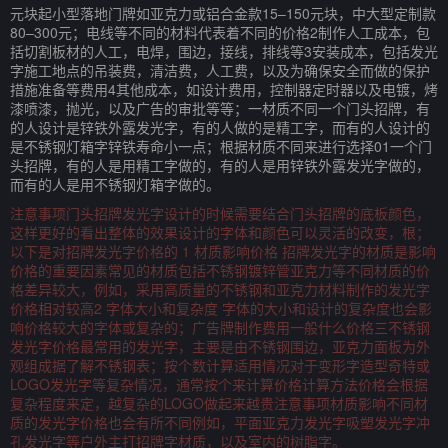
元块起小型落地门牌如亚克力或铝合金款15–150元块，中大型定制款
80–300元；电线等不同的材料代表着不同的价格2制作人工成本，包
括切割板材的人工，电焊，围边，接线，排线等3安装成本，包括发光
字施工地点的吊装费，清洁费，人工费，以及为确保安全而做的保护
措施准备等费用4其他成本，如设计费用，控制器定时器以及电镀，烤
漆喷漆，抛光，以及广告的审批等等；一材质不同一个门头招牌，有
的人设计是锌铁外露发光字，有的人做的是精工字，而有的人设计的
是不锈钢灯箱字锌铁寿命小一点；根据材质不同来进行选择01一个门
头招牌，有的人是用精工字做的，有的人是用锌铁外露发光字做的，
而有的人是用不锈钢灯箱字做的。
注意事项门头招牌发光字设计的时候需要结合门头招牌的底板颜色，
这样更好的看出整体的效果设计的字体和颜色可以灵活的改变，根；
以下是对招牌发光字价格的 1 材质影响价格 招牌发光字的材质是影响
价格的重要因素常见的材质包括不锈钢镀锌管亚克力等不同材质的价
格差异较大，例如，采用高质量的不锈钢和亚克力材料制作的发光字
价格相对较高2 字体大小和复杂度 字体的大小和设计的复杂度也会影
响价格较大的字体或复杂的；广告牌制作费用一般什么价格三不锈钢
发光字价格最常用的发光字，主要是由不锈钢围边，亚克力面板为外
观组成据了解不锈钢表；按个数计算适用情况对于变形字造型奇特或
LOGO发光字等复杂情况，通常按个来计算价格计算方法价格会根据
复杂程度来定，越复杂的LOGO做起来越贵注意事项材质影响不同材
质的发光字价格也会有所不同例如，平面亚克力发光字吸塑发光字冲
孔发光字等户外主打招牌字材质，以及室内的树脂字。