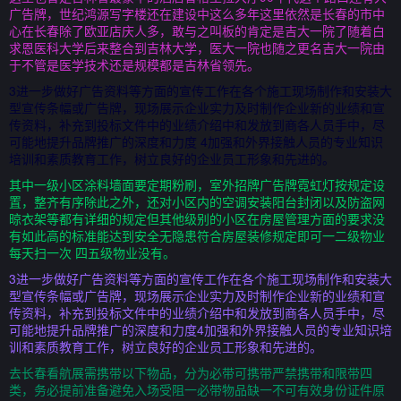
广告牌，世纪鸿源写字楼还在建设中这么多年这里依然是长春的市中
心在长春除了欧亚店庆人多，敢与之叫板的肯定是吉大一院了随着白
求恩医科大学后来整合到吉林大学，医大一院也随之更名吉大一院由
于不管是医学技术还是规模都是吉林省领先。
3进一步做好广告资料等方面的宣传工作在各个施工现场制作和安装大
型宣传条幅或广告牌，现场展示企业实力及时制作企业新的业绩和宣
传资料，补充到投标文件中的业绩介绍中和发放到商各人员手中，尽
可能地提升品牌推广的深度和力度 4加强和外界接触人员的专业知识
培训和素质教育工作，树立良好的企业员工形象和先进的。
其中一级小区涂料墙面要定期粉刷，室外招牌广告牌霓虹灯按规定设
置，整齐有序除此之外，还对小区内的空调安装阳台封闭以及防盗网
晾衣架等都有详细的规定但其他级别的小区在房屋管理方面的要求没
有如此高的标准能达到安全无隐患符合房屋装修规定即可一二级物业
每天扫一次 四五级物业没有。
3进一步做好广告资料等方面的宣传工作在各个施工现场制作和安装大
型宣传条幅或广告牌，现场展示企业实力及时制作企业新的业绩和宣
传资料，补充到投标文件中的业绩介绍中和发放到商各人员手中，尽
可能地提升品牌推广的深度和力度4加强和外界接触人员的专业知识培
训和素质教育工作，树立良好的企业员工形象和先进的。
去长春看航展需携带以下物品，分为必带可携带严禁携带和限带四
类，务必提前准备避免入场受阻一必带物品缺一不可有效身份证件原