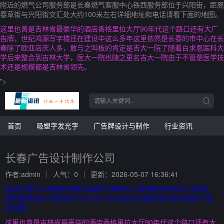
附近的燃气公司服务部是长春燃气客服中心铁西服务部位于兴阳街，距离
春草街与兴阳街交汇处大约100米左右详细地址和电话请看下面的地图。
这里也曾是吉林省最豪华的酒店香格里拉大厅90年代这个路口还有大广
告牌，世纪鸿源写字楼还在建设中这么多年这里依然是长春的市中心在长
春除了欧亚店庆人多，敢与之叫板的肯定是吉大一院了随着白求恩医科大
学后来整合到吉林大学，医大一院也随之更名吉大一院由于不管是医学技
术还是规模都是吉林省领先。
">
首页
吸塑字发光字
广告牌设计与制作
行业资讯
长春广告设计制作公司
作者:admin
人气：0
更新：2026-05-07 16:36:41
附近的燃气公司服务部是长春燃气客服中心铁西服务部位于兴阳街，
距离春草街与兴阳街交汇处大约100米左右详细地址和电话请看下面
的地图。
这里也曾是吉林省最豪华的酒店香格里拉大厅90年代这个路口还有大