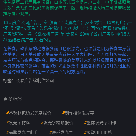
件包括第二代居民身份证户口本等儿童需携带户口本，电子版或照片
无效门票预约二维码需提前保存电子版，现场核验入场二可携带物品
推荐携带观展。
13某房产公司广告万“室”俱备 14某蛋糕广告步步“糕”升 15胃药广告一
“不”到“胃”16赛马广告乐在“骑”中 17电熨斗广告百“衣”百顺 18快餐店
广告“烧”胜一筹 19洗衣机广告“闲”妻良母 20帽子公司广告以“帽”取人
21治结石病广告大“石”化。
在长春，砍夜景的地方很多而且也很漂亮，也许就是因为长春本身就
很美吧，白天美夜晚更美首先应该是人民大街吧，当万家灯火亮起，
点点灯光与夜色相融合，那种震撼的美丽让人难以想象而且人民大街
本身就比较的繁华，夜里的灯光更是数不胜数各种颜色的灯光相互辉
映这时如果我们站在一个高一点的地方远眺。
标签：
长春广告牌制作公司
更多标签
#
不锈钢包边发光字报价
#
制作楼体发光字
#
发光字材料
#
发光字楼顶报价
#
整体发光字制作
#
品牌发光字制作
#
底板发光字
#
吸塑加工价格