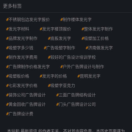
更多标签
#
不锈钢包边发光字报价
#
制作楼体发光字
#
发光字材料
#
发光字楼顶报价
#
整体发光字制作
#
品牌发光字制作
#
底板发光字
#
吸塑加工价格
#
吸塑字多少钱
#
广告吸塑字制作
#
济南做发光字
#
制作发光字费用
#
较好的广告设计培训学校
#
广告牌制作价格发光字
#
户外广告牌设计与制作
#
吸塑板价格
#
发光字的价格
#
昆明发光字
#
七彩发光字价格
#
吸塑字亚克力
#
装饰公司广告牌设计
#
三面广告牌结构设计
#
黄金回收广告牌设计
#
门头广告牌设计公司
#
广告牌设计费
本站和 最新资讯 的作者无关，不对其内容负责。本历史页面谨为