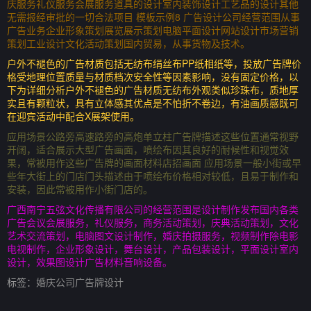
庆服务礼仪服务会展服务道具的设计室内装饰设计工艺品的设计其他
无需报经审批的一切合法项目 模板示例8 广告设计公司经营范围从事
广告业务企业形象策划展览展示策划电脑平面设计网站设计市场营销
策划工业设计文化活动策划国内贸易，从事货物及技术。
户外不褪色的广告材质包括无纺布绢丝布PP纸相纸等，投放广告牌价
格受地理位置质量与材质档次安全性等因素影响，没有固定价格，以
下为详细分析户外不褪色的广告材质无纺布外观类似珍珠布，质地厚
实且有颗粒状，具有立体感其优点是不怕折不卷边，有油画质感既可
在迎宾活动中配合X展架使用。
应用场景公路旁高速路旁的高炮单立柱广告牌描述这些位置通常视野
开阔，适合展示大型广告画面，喷绘布因其良好的耐候性和视觉效
果，常被用作这些广告牌的画面材料店招画面 应用场景一般小街或早
些年大街上的门店门头描述由于喷绘布价格相对较低，且易于制作和
安装，因此常被用作小街门店的。
广西南宁五弦文化传播有限公司的经营范围是设计制作发布国内各类
广告会议会展服务，礼仪服务，商务活动策划，庆典活动策划，文化
艺术交流策划，电脑图文设计制作，婚庆拍摄服务，视频制作除电影
电视制作，企业形象设计，舞台设计，产品包装设计，平面设计室内
设计，效果图设计广告材料音响设备。
标签：
婚庆公司广告牌设计