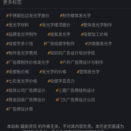
更多标签
#
不锈钢包边发光字报价
#
制作楼体发光字
#
发光字材料
#
发光字楼顶报价
#
整体发光字制作
#
品牌发光字制作
#
底板发光字
#
吸塑加工价格
#
吸塑字多少钱
#
广告吸塑字制作
#
济南做发光字
#
制作发光字费用
#
较好的广告设计培训学校
#
广告牌制作价格发光字
#
户外广告牌设计与制作
#
吸塑板价格
#
发光字的价格
#
昆明发光字
#
七彩发光字价格
#
吸塑字亚克力
#
装饰公司广告牌设计
#
三面广告牌结构设计
#
黄金回收广告牌设计
#
门头广告牌设计公司
#
广告牌设计费
本站和 最新资讯 的作者无关，不对其内容负责。本历史页面谨为