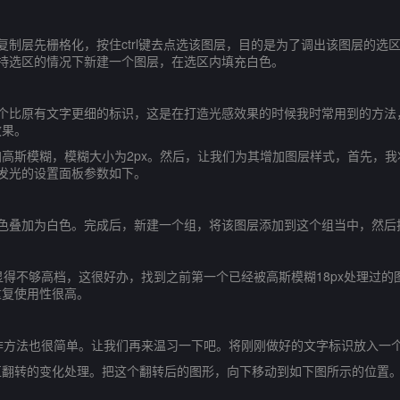
复制层先栅格化，按住ctrl键去点选该图层，目的是为了调出该图层的选
持选区的情况下新建一个图层，在选区内填充白色。
一个比原有文字更细的标识，这是在打造光感效果的时候我时常用到的方法
效果。
斯模糊，模糊大小为2px。然后，让我们为其增加图层样式，首先，我将
发光的设置面板参数如下。
色叠加为白色。完成后，新建一个组，将该图层添加到这个组当中，然后把
显得不够高档，这很好办，找到之前第一个已经被高斯模糊18px处理过
重复使用性很高。
作方法也很简单。让我们再来温习一下吧。将刚刚做好的文字标识放入一
转的变化处理。把这个翻转后的图形，向下移动到如下图所示的位置