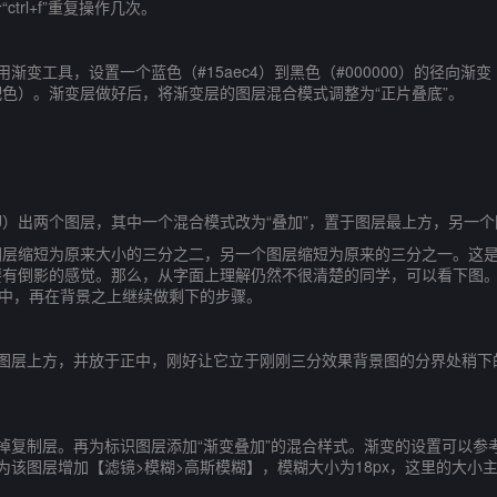
rl+f”重复操作几次。
渐变工具，设置一个蓝色（#15aec4）到黑色（#000000）的径向
色）。渐变层做好后，将渐变层的图层混合模式调整为“正片叠底”。
l+J）出两个图层，其中一个混合模式改为“叠加”，置于图层最上方，另
缩短为原来大小的三分之二，另一个图层缩短为原来的三分之一。这是
要有倒影的感觉。那么，从字面上理解仍然不很清楚的同学，可以看下图
当中，再在背景之上继续做剩下的步骤。
于图层上方，并放于正中，刚好让它立于刚刚三分效果背景图的分界处稍下
掉复制层。再为标识图层添加“渐变叠加”的混合样式。渐变的设置可以参
为该图层增加【滤镜>模糊>高斯模糊】，模糊大小为18px，这里的大小