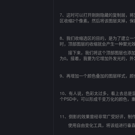
7、这时可以打开刚刚隐藏的复制层，将
区收缩2个像素。然后将该图层关掉，保
8、我们收缩选区的目的，是为了建立
时，顶部图层的收缩就会产生一种聚光
接下来，我们将这个顶部图层也添加高
为0。接着，我要为它增加外发光的，外
9、再增加一个颜色叠加的图层样式，颜
10、有人说，色彩太过多，看上去总是
个PSD中，可以形成千变万化的颜色，
11、倒影的效果曾经非常广受好评，制
使用自由变化工具，将该组进行垂直翻