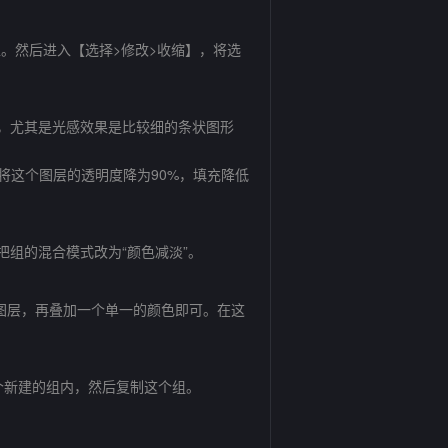
区。然后进入【选择>修改>收缩】，将选
，尤其是光感效果是比较细的条状图形
这个图层的透明度降为90%，填充降低
组的混合模式改为“颜色减淡”。
的图层，再叠加一个单一的颜色即可。在这
个新建的组内，然后复制这个组。
。