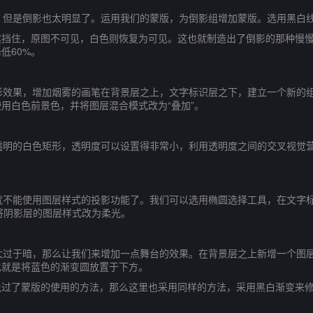
，但是倒影也太明显了。运用我们的蒙版，为倒影组增加蒙版。选用黑白
住，原图不可见，白色则恢复为可见。这也就制造出了倒影的那种慢慢
低60%。
彩效果，增加烟雾的画笔在背景层之上，文字标识层之下，建立一个新的
用白色前景色，并将图层混合模式改为“叠加”。
透明的白色矩形，透明度可以设置得非常小，利用透明度之间的交叉视觉
就不能使用图层样式的投影功能了。我们可以选用椭圆选择工具，在文字
。将阴影层的图层样式改为柔光。
太过于暗，那么让我们来增加一点舞台的效果。在背景层之上新增一个图
也就是将蓝色的渐变圆放置于下方。
了蒙版的使用的方法，那么这里也采用同样的方法，采用黑白渐变来修