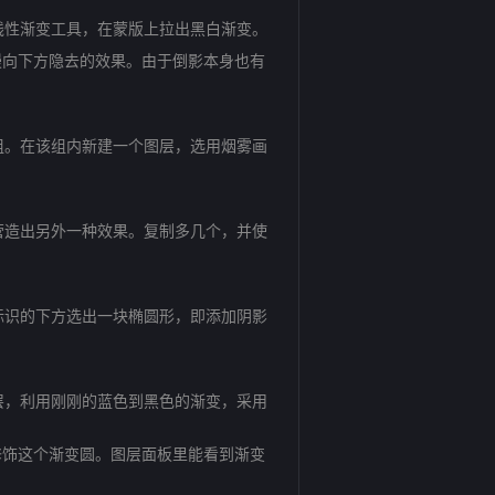
线性渐变工具，在蒙版上拉出黑白渐变。
向下方隐去的效果。由于倒影本身也有
组。在该组内新建一个图层，选用烟雾画
营造出另外一种效果。复制多几个，并使
标识的下方选出一块椭圆形，即添加阴影
层，利用刚刚的蓝色到黑色的渐变，采用
饰这个渐变圆。图层面板里能看到渐变