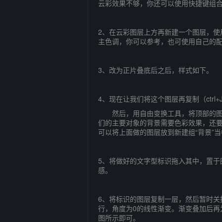
云彩效果不够，你还可以使用快捷键组合“ct
2、在云彩图层上方再新建一个图层，使用
主色调，你可以参考，也可使用自己的配
3、改为正片叠底后之后，样式如下。
4、现在让我们将这个图层再复制（ctr
然后，用自由变换工具，将顶部的图层
们的主要对象的背景需要色彩效果，还
可以将上面做的图层放到新建组“背景”
5、将做好的文字型标识拖入其中，置
感。
6、将标识的图层复制一层，然后暂时关
行，角度为0的线性渐变。渐变叠加后再
图所示即可。