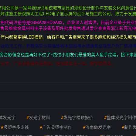
有限公司是一家导视标识系统城市家具的规划设计制作与安装文化创意设计
坪漆施工景观照明工程LED电子显示屏的设计与施工的公司，致力于发
代码注册号是04MA28HD0A83，企业法人谢富洪，目前企业处于开
销售及维修金属材料电子设备及配件批发零售通过爱企查查看浙江彩亮光
年内频繁更换LED模组，给客户和广告商带来了很多麻烦和经济损失城
防台防汛工作，积极落实沙袋堆放树木加固排水疏通安全隐患户外广告招
字旁合影留念也是再好不过了~路过小朋友们最爱的美人鱼手绘墙，接下来
发光字，广告设备操作员两名，在线接单员一名，薪学徒两名。
体发光字
#
发光字材料
#
发光字楼顶报价
#
整体发光字制
#
吸塑字多少钱
#
广告吸塑字制作
#
济南做发光字
#
制作