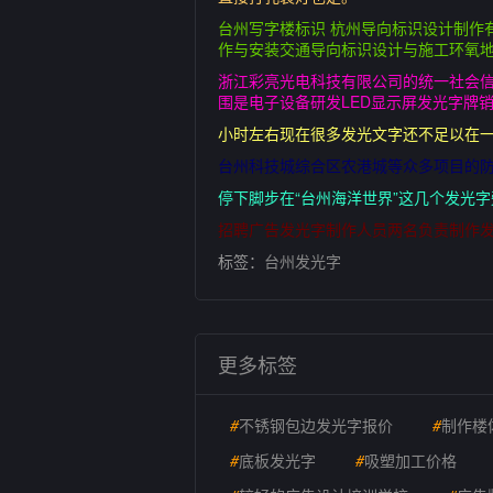
台州写字楼标识 杭州导向标识设计制作
作与安装交通导向标识设计与施工环氧地
浙江彩亮光电科技有限公司的统一社会信用
围是电子设备研发LED显示屏发光字牌
小时左右现在很多发光文字还不足以在一
台州科技城综合区农港城等众多项目的
停下脚步在“台州海洋世界”这几个发光
招聘广告发光字制作人员两名负责制作
标签：
台州发光字
更多标签
#
不锈钢包边发光字报价
#
制作楼
#
底板发光字
#
吸塑加工价格