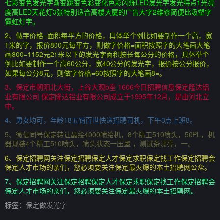
七彩变色发光字渐变跳变色彩变化色彩闪烁LED发光字发光特点1光亮
度高LED天花灯3张特别适合高楼大厦的广告大字2维修简便比吸塑字
霓虹灯字。
2、做字价格=面积每平方的价格，具体举个例比如要制作一个高，宽
1米的字，报价800元每平方，则做字价格=面积按照字的大笔画大笔
画800=1152元21米以下的发光字面积按长每公分的价格，具体举个
例比如要制作一个高60公分，宽40公分的发光字，报价按公分报价，
如果每公分8元，则做字价格=60按照字的大笔画8=。
3、保定市朝阳北大街，上谷大观b座 1606今日招聘信息保定隆达铝
业有限公司 保定隆达铝业有限公司成立于1995年12月，是由河北立
中。
4、男女均可，年龄18五铺百世快递招聘司机，下午3点上班8。
5、微信同号保定转让晶绘4000喷绘机，8个精工510喷头，50PL，机
器现装4个精工510喷头，喷头状态一压墨 ，测试条漂亮，一。
6、保定招聘网关注保定招聘保定人才保定求职保定找工作保定招聘会
保定人才市场的亲们，您必须要关注保定最火爆的本土招聘网公众。
7、保定招聘网关注保定招聘保定人才保定求职保定找工作保定招聘会
保定人才市场的亲们，您必须要关注保定最火爆的本土招聘网。
标签：
保定做发光字