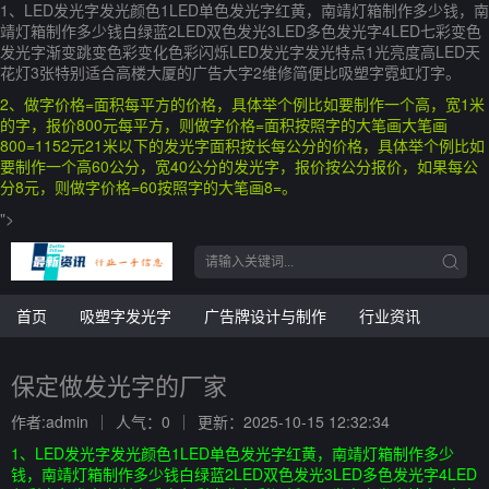
1、LED发光字发光颜色1LED单色发光字红黄，南靖灯箱制作多少钱，南
靖灯箱制作多少钱白绿蓝2LED双色发光3LED多色发光字4LED七彩变色
发光字渐变跳变色彩变化色彩闪烁LED发光字发光特点1光亮度高LED天
花灯3张特别适合高楼大厦的广告大字2维修简便比吸塑字霓虹灯字。
2、做字价格=面积每平方的价格，具体举个例比如要制作一个高，宽1米
的字，报价800元每平方，则做字价格=面积按照字的大笔画大笔画
800=1152元21米以下的发光字面积按长每公分的价格，具体举个例比如
要制作一个高60公分，宽40公分的发光字，报价按公分报价，如果每公
分8元，则做字价格=60按照字的大笔画8=。
">
首页
吸塑字发光字
广告牌设计与制作
行业资讯
保定做发光字的厂家
作者:admin
人气：0
更新：2025-10-15 12:32:34
1、LED发光字发光颜色1LED单色发光字红黄，南靖灯箱制作多少
钱，南靖灯箱制作多少钱白绿蓝2LED双色发光3LED多色发光字4LED