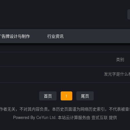
广告牌设计与制作
行业资讯
类别
发光字是什么
首页
1
尾页
的作者无关，不对其内容负责。本历史页面谨为网络历史索引，不代表被
Powered By
CeYun Ltd.
本站云计算服务由
壹贰互联
提供